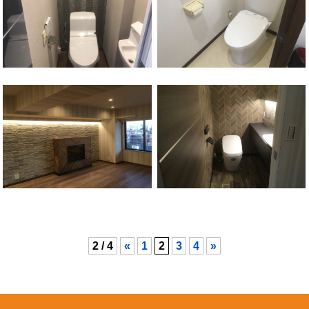
上星川駅
保土ケ谷区
上星川駅
保土ケ谷区
2 / 4
«
1
2
3
4
»