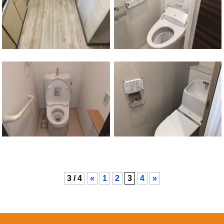
保土ケ谷区
西谷駅
西区
西横浜駅
3 / 4
«
1
2
3
4
»