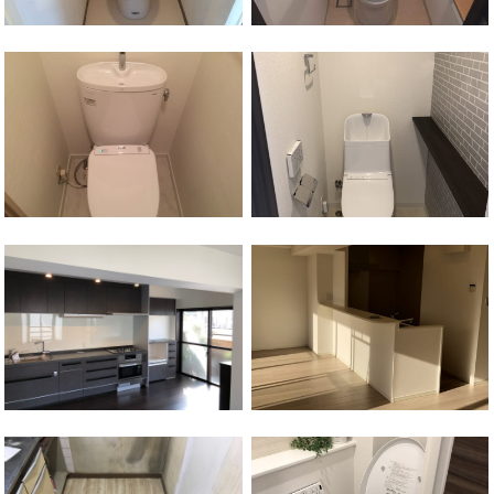
平沼橋駅
西区
保土ケ谷区
和田町駅
横浜駅
神奈川区
保土ケ谷区
西谷駅
保土ケ谷区
天王町駅
上星川駅
保土ケ谷区