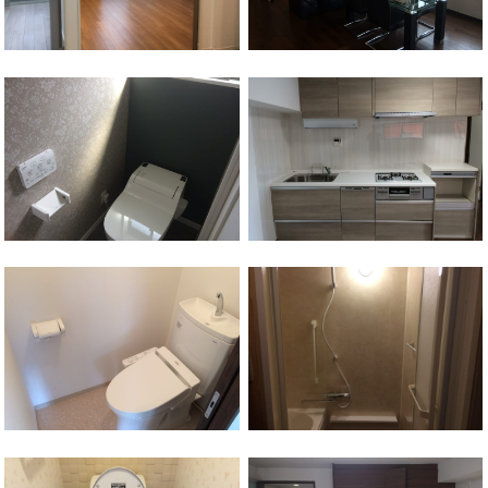
上星川駅
保土ケ谷区
保土ケ谷区
和田町駅
保土ケ谷区
和田町駅
平沼橋駅
西区
平沼橋駅
西区
横浜駅
神奈川区